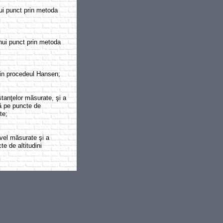
ui punct prin metoda
nui punct prin metoda
in procedeul Hansen;
stanţelor măsurate, şi a
să pe puncte de
te;
vel măsurate şi a
te de altitudini