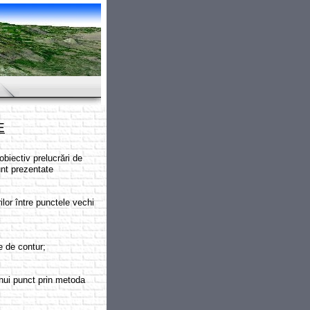
E
iectiv prelucrări de
unt prezentate
rilor între punctele vechi
le de contur;
nui punct prin metoda