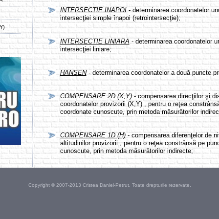
INTERSECTIE INAPOI
- determinarea coordonatelor un
intersecţiei simple înapoi (retrointersecţie);
Y)
)
INTERSECTIE LINIARA
- determinarea coordonatelor u
intersecţiei liniare;
HANSEN
- determinarea coordonatelor a două puncte pr
COMPENSARE 2D (X,Y)
- compensarea direcţiilor şi di
coordonatelor provizorii (X,Y) , pentru o reţea constrân
coordonate cunoscute, prin metoda măsurătorilor indirec
COMPENSARE 1D (H)
- compensarea diferenţelor de ni
altitudinilor provizorii , pentru o reţea constrânsă pe punc
cunoscute, prin metoda măsurătorilor indirecte;
Copyright © 2007-2013 Cristea Daniel-Petrut. Toate drepturile rezervate.