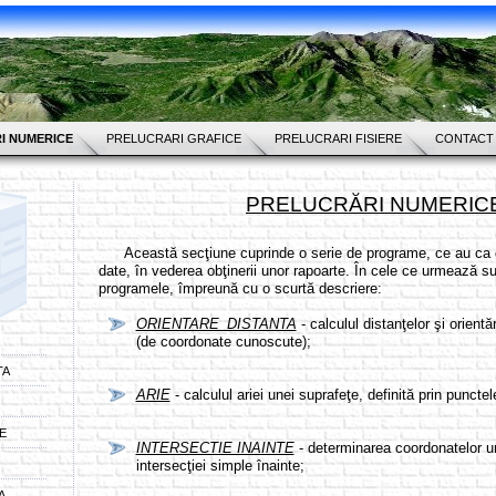
I NUMERICE
PRELUCRARI GRAFICE
PRELUCRARI FISIERE
CONTACT
PRELUCRĂRI NUMERIC
Această secţiune cuprinde o serie de programe, ce au ca ob
date, în vederea obţinerii unor rapoarte. În cele ce urmează s
programele, împreună cu o scurtă descriere:
ORIENTARE_DISTANTA
- calculul distanţelor şi orientă
(de coordonate cunoscute);
TA
ARIE
- calculul ariei unei suprafeţe, definită prin puncte
E
INTERSECTIE INAINTE
- determinarea coordonatelor u
intersecţiei simple înainte;
A